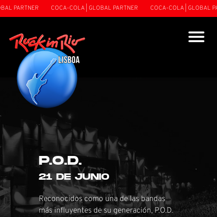
L PARTNER
COCA-COLA | GLOBAL PARTNER
COCA-COLA | GLOBAL PAR
P.O.D.
21 DE JUNIO
Reconocidos como una de las bandas
más influyentes de su generación, P.O.D.